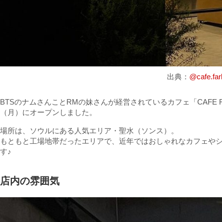
出典：
@cafe.far
BTSのナムさんことRMの妹さんが経営されているカフェ「CAFE F
（月）にオープンしました。
場所は、ソウルにある人気エリア・聖水（ソンス）。
もともと工場地帯だったエリアで、近年ではおしゃれなカフェや
す♪
店内の雰囲気