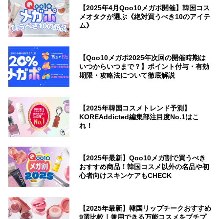
【2025年4月Qoo10メガポ開催】韓国コス
メオタクが選ぶ《絶対買うべき10のアイテ
ム》
【Qoo10メガポ2025年次回の開催時期は
いつからいつまで？】ポイント付与・有効
期限・攻略法について徹底解説
【2025年韓国コスメトレンド予測】
KOREAddicted編集部注目度No.1はこ
れ！
【2025年最新】Qoo10メガ割で買うべき
おすすめ商品！韓国コスメ以外の名品や初
心者向けスキンケアもCHECK
【2025年最新】韓国リップチークおすすめ
9選比較｜兼用できる万能コスメをプチプ