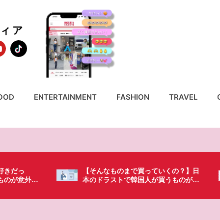
ディア
OOD
ENTERTAINMENT
FASHION
TRAVEL
いくの？】日
「これ無しじゃ生きられない…」日本
買うものがち
の調味料が最高過ぎる？韓国人が沼っ
てしまった調味料とは・・・