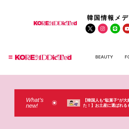
韓国情報メ
BEAUTY
F
What’s
人も“駄菓子”が大好きだっ
【そんなものまで買って
new!
お土産に選ばれるものが意外過
本のドラストで韓国人が
・（笑）
ょっと…（笑）