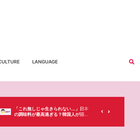
CULTURE
LANGUAGE
【韓国にもあるのに…】なぜ日本のセ
春シーズ
ブンイレブンが韓国人に人気なの？
「桜」で
た・・・!