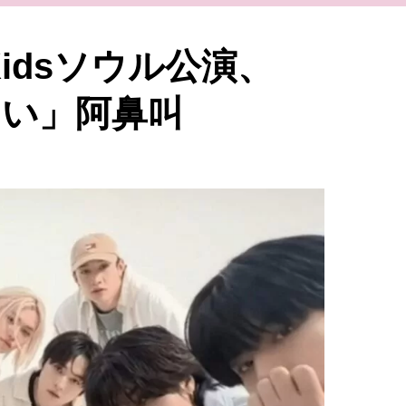
Kidsソウル公演、
い」阿鼻叫