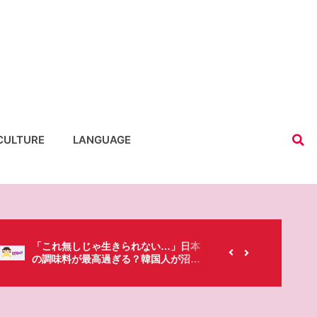
CULTURE
LANGUAGE
【韓国にもあるのに…】なぜ日本のセ
春シー
ブンイレブンが韓国人に人気なの？
「桜」
た・・