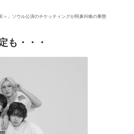
 ＜dominATE＞」ソウル公演のチケッティングが阿鼻叫喚の事態
決定も・・・