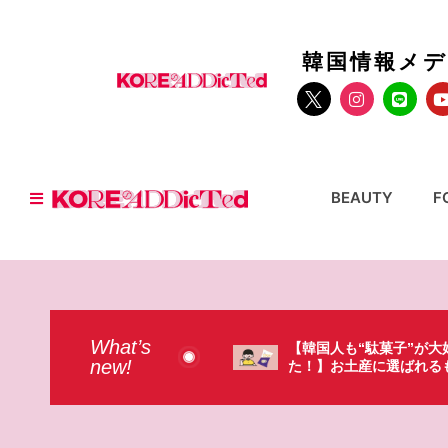
韓国情報メ
BEAUTY
F
What’s
韓国人も“駄菓子”が大好きだっ
【そんなものまで買っ
new!
！】お土産に選ばれるものが意外過
本のドラストで韓国人
・・・（笑）
ょっと…（笑）