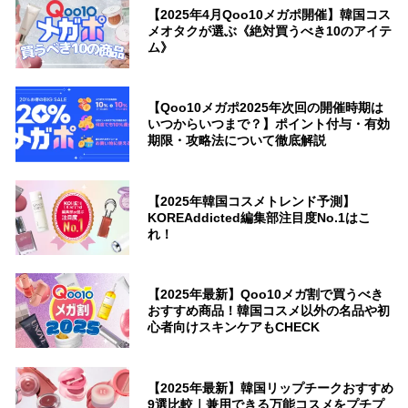
【2025年4月Qoo10メガポ開催】韓国コス
メオタクが選ぶ《絶対買うべき10のアイテ
ム》
【Qoo10メガポ2025年次回の開催時期は
いつからいつまで？】ポイント付与・有効
期限・攻略法について徹底解説
【2025年韓国コスメトレンド予測】
KOREAddicted編集部注目度No.1はこ
れ！
【2025年最新】Qoo10メガ割で買うべき
おすすめ商品！韓国コスメ以外の名品や初
心者向けスキンケアもCHECK
【2025年最新】韓国リップチークおすすめ
9選比較｜兼用できる万能コスメをプチプ