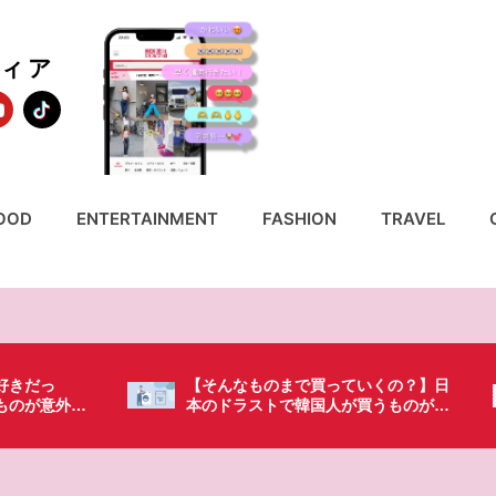
ディア
OOD
ENTERTAINMENT
FASHION
TRAVEL
ていくの？】日
「これ無しじゃ生きられない…」日本
が買うものがち
の調味料が最高過ぎる？韓国人が沼っ
てしまった調味料とは・・・