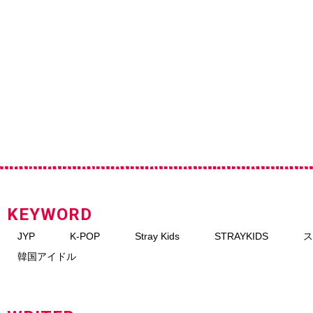
KEYWORD
JYP
K-POP
Stray Kids
STRAYKIDS
ス
韓国アイドル