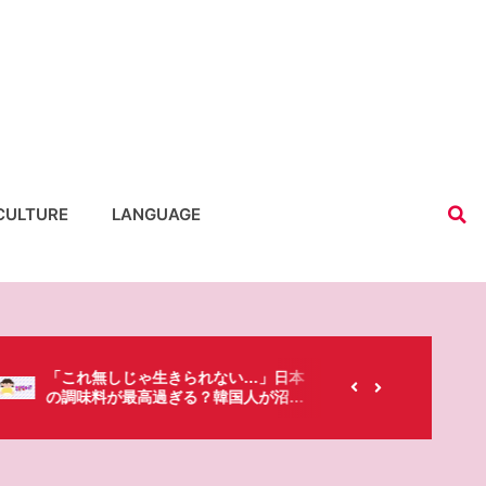
CULTURE
LANGUAGE
【韓国にもあるのに…】なぜ日本のセ
春シーズ
ブンイレブンが韓国人に人気なの？
「桜」で
た・・・!