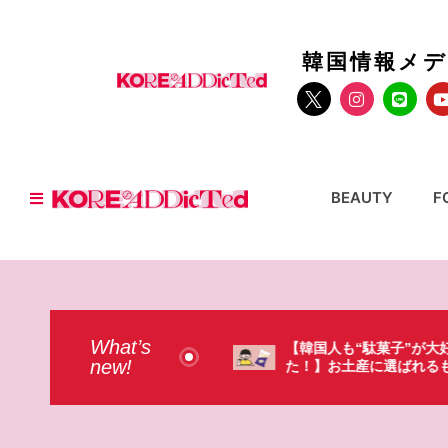
韓国情報メ
BEAUTY
F
What’s
人も“駄菓子”が大好きだっ
【そんなものまで買って
new!
お土産に選ばれるものが意外過
本のドラストで韓国人が
・（笑）
ょっと…（笑）