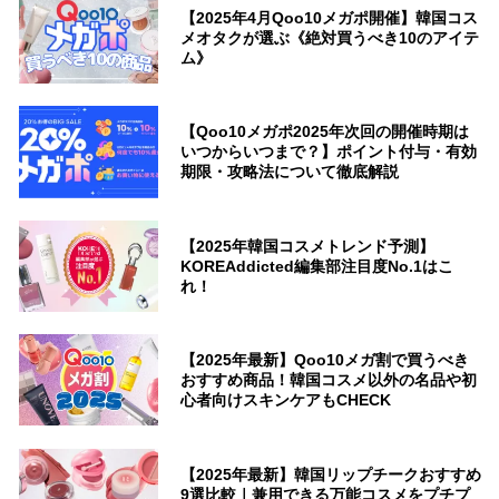
【2025年4月Qoo10メガポ開催】韓国コス
メオタクが選ぶ《絶対買うべき10のアイテ
ム》
【Qoo10メガポ2025年次回の開催時期は
いつからいつまで？】ポイント付与・有効
期限・攻略法について徹底解説
【2025年韓国コスメトレンド予測】
KOREAddicted編集部注目度No.1はこ
れ！
【2025年最新】Qoo10メガ割で買うべき
おすすめ商品！韓国コスメ以外の名品や初
心者向けスキンケアもCHECK
【2025年最新】韓国リップチークおすすめ
9選比較｜兼用できる万能コスメをプチプ