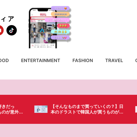
ディア
OOD
ENTERTAINMENT
FASHION
TRAVEL
いくの？】日
「これ無しじゃ生きられない…」日本
買うものがち
の調味料が最高過ぎる？韓国人が沼っ
てしまった調味料とは・・・