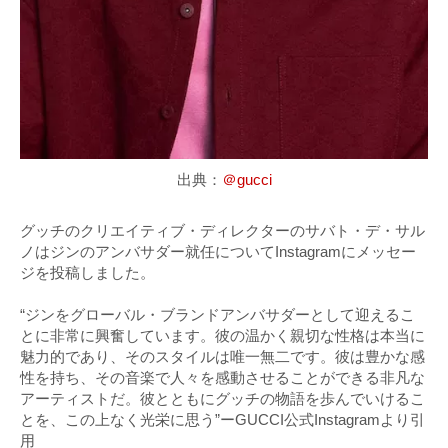
出典：
＠gucci
グッチのクリエイティブ・ディレクターのサバト・デ・サル
ノはジンのアンバサダー就任についてInstagramにメッセー
ジを投稿しました。
“ジンをグローバル・ブランドアンバサダーとして迎えるこ
とに非常に興奮しています。彼の温かく親切な性格は本当に
魅力的であり、そのスタイルは唯一無二です。彼は豊かな感
性を持ち、その音楽で人々を感動させることができる非凡な
アーティストだ。彼とともにグッチの物語を歩んでいけるこ
とを、この上なく光栄に思う”ーGUCCI公式Instagramより引
用