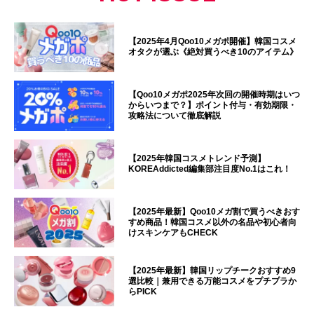
【2025年4月Qoo10メガポ開催】韓国コスメ
オタクが選ぶ《絶対買うべき10のアイテム》
【Qoo10メガポ2025年次回の開催時期はいつ
からいつまで？】ポイント付与・有効期限・
攻略法について徹底解説
【2025年韓国コスメトレンド予測】
KOREAddicted編集部注目度No.1はこれ！
【2025年最新】Qoo10メガ割で買うべきおす
すめ商品！韓国コスメ以外の名品や初心者向
けスキンケアもCHECK
【2025年最新】韓国リップチークおすすめ9
選比較｜兼用できる万能コスメをプチプラか
らPICK