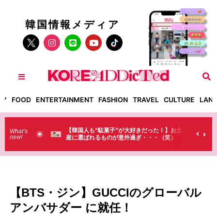
韓国情報メディア
TY
FOOD
ENTERTAINMENT
FASHION
TRAVEL
CULTURE
LAN
国人も“駄菓子”が大好きだった！】お土
【そんなものまで買っていくの
What’s
new!
選ばれるものが意外過ぎ・・・（笑）
ラストで韓国人が買うものがち
（笑）
【BTS・ジン】GUCCIのグローバル
アンバサダー に就任！