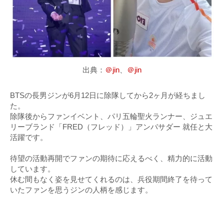
出典：
＠jin
、
＠jin
BTSの長男ジンが6月12日に除隊してから2ヶ月が経ちまし
た。
除隊後からファンイベント、パリ五輪聖火ランナー、ジュエ
リーブランド「FRED（フレッド）」アンバサダー 就任と大
活躍です。
待望の活動再開でファンの期待に応えるべく、精力的に活動
しています。
休む間もなく姿を見せてくれるのは、兵役期間終了を待って
いたファンを思うジンの人柄を感じます。