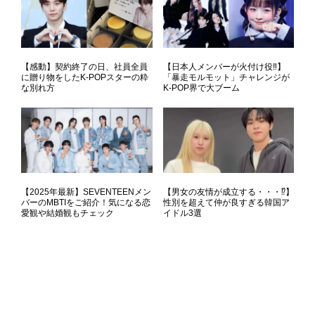
【感動】契約終了の日、社員全員
【日本人メンバーが火付け役‼】
に贈り物をしたK-POPスターの粋
「暴走モルモット」チャレンジが
な別れ方
K-POP界で大ブーム
【2025年最新】SEVENTEENメン
【男女の友情が成立する・・・⁉】
バーのMBTIをご紹介！気になる恋
性別を超えて仲が良すぎる韓国ア
愛観や結婚観もチェック
イドル3選