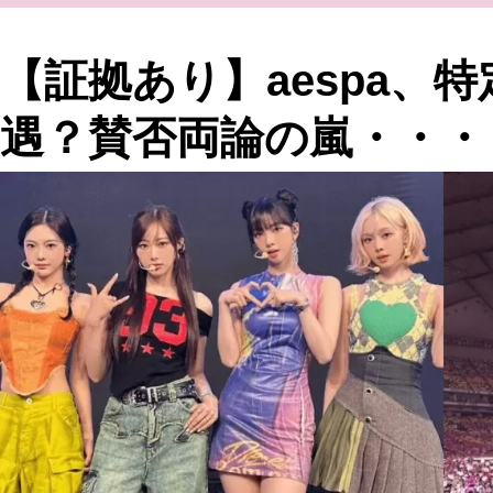
【証拠あり】aespa、
遇？賛否両論の嵐・・・