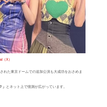
cial（X）
に開催された東京ドームでの追加公演も大成功をおさめま
？」
とネット上で憶測が広がっています。