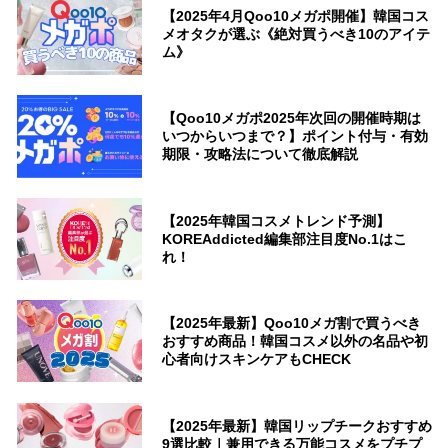
【2025年4月Qoo10メガポ開催】韓国コス
メオタクが選ぶ《絶対買うべき10のアイテ
ム》
【Qoo10メガポ2025年次回の開催時期は
いつからいつまで？】ポイント付与・有効
期限・攻略法について徹底解説
【2025年韓国コスメトレンド予測】
KOREAddicted編集部注目度No.1はこ
れ！
【2025年最新】Qoo10メガ割で買うべき
おすすめ商品！韓国コスメ以外の名品や初
心者向けスキンケアもCHECK
【2025年最新】韓国リップチークおすすめ
9選比較｜兼用できる万能コスメをプチプ