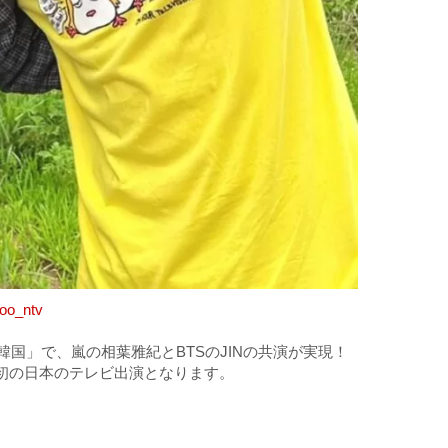
oo_ntv
韓国」で、嵐の相葉雅紀とBTSのJINの共演が実現！
隊後初の日本のテレビ出演となります。