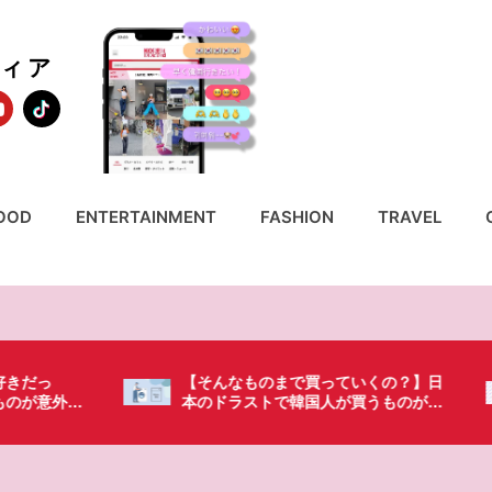
ディア
OOD
ENTERTAINMENT
FASHION
TRAVEL
いくの？】日
「これ無しじゃ生きられない…」日本
買うものがち
の調味料が最高過ぎる？韓国人が沼っ
てしまった調味料とは・・・