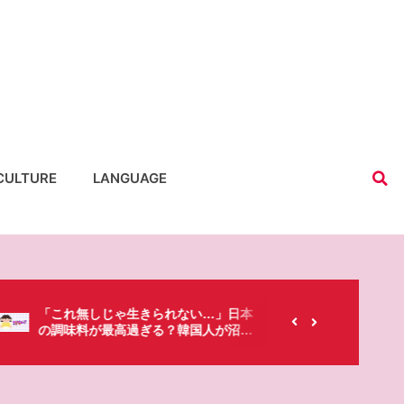
CULTURE
LANGUAGE
【韓国にもあるのに…】なぜ日本のセ
春シーズ
ブンイレブンが韓国人に人気なの？
「桜」で
た・・・!