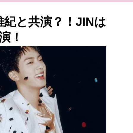
雅紀と共演？！JINは
演！