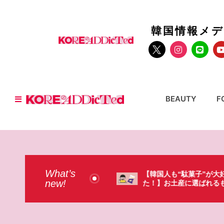
韓国情報メ
BEAUTY
F
What’s
人も“駄菓子”が大好きだっ
【そんなものまで買って
new!
お土産に選ばれるものが意外過
本のドラストで韓国人が
・（笑）
ょっと…（笑）