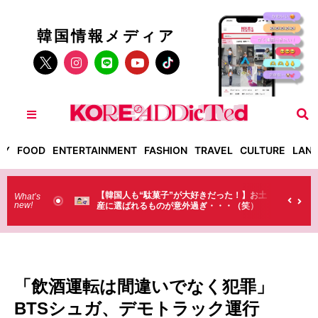
韓国情報メディア
TY
FOOD
ENTERTAINMENT
FASHION
TRAVEL
CULTURE
LAN
【韓国人も“駄菓子”が大好きだった！】お土
【そんなものま
What’s
new!
産に選ばれるものが意外過ぎ・・・（笑）
ラストで韓国人
（笑）
「飲酒運転は間違いでなく犯罪」
BTSシュガ、デモトラック運行