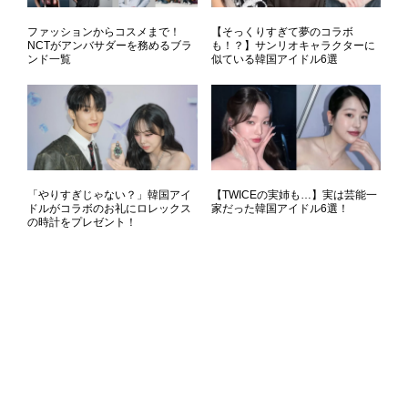
ファッションからコスメまで！
【そっくりすぎて夢のコラボ
NCTがアンバサダーを務めるブラ
も！？】サンリオキャラクターに
ンド一覧
似ている韓国アイドル6選
「やりすぎじゃない？」韓国アイ
【TWICEの実姉も…】実は芸能一
ドルがコラボのお礼にロレックス
家だった韓国アイドル6選！
の時計をプレゼント！