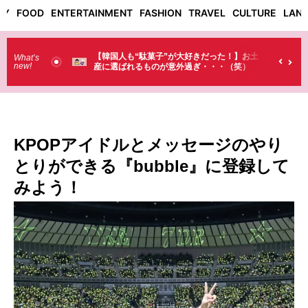
TY
FOOD
ENTERTAINMENT
FASHION
TRAVEL
CULTURE
LAN
だった！】お土
【そんなものまで買っていくの？】日本のド
What’s
new!
・・・（笑）
ラストで韓国人が買うものがちょっと…
（笑）
KPOPアイドルとメッセージのやり
とりができる『bubble』に登録して
みよう！