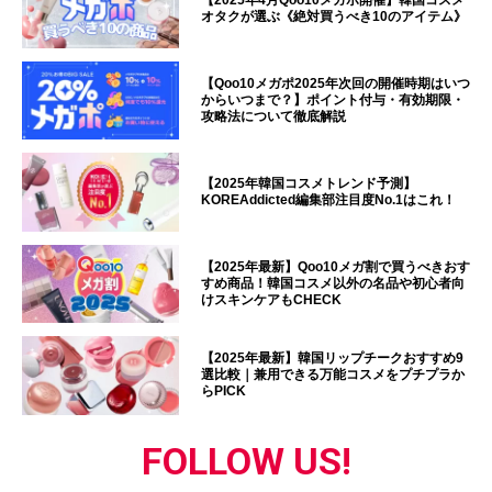
【2025年4月Qoo10メガポ開催】韓国コスメ
オタクが選ぶ《絶対買うべき10のアイテム》
【Qoo10メガポ2025年次回の開催時期はいつ
からいつまで？】ポイント付与・有効期限・
攻略法について徹底解説
【2025年韓国コスメトレンド予測】
KOREAddicted編集部注目度No.1はこれ！
【2025年最新】Qoo10メガ割で買うべきおす
すめ商品！韓国コスメ以外の名品や初心者向
けスキンケアもCHECK
【2025年最新】韓国リップチークおすすめ9
選比較｜兼用できる万能コスメをプチプラか
らPICK
FOLLOW US!