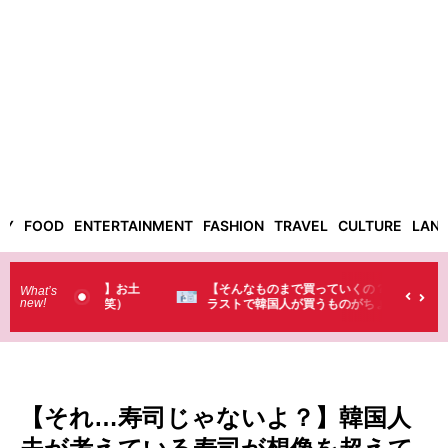
TY
FOOD
ENTERTAINMENT
FASHION
TRAVEL
CULTURE
LAN
った！】お土
【そんなものまで買っていくの？】日本のド
What’s
new!
・・（笑）
ラストで韓国人が買うものがちょっと…
（笑）
【それ…寿司じゃないよ？】韓国人