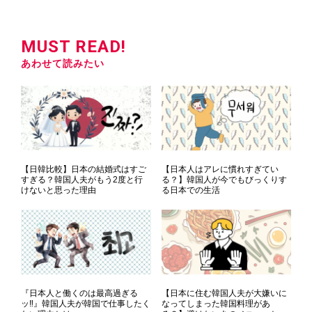
MUST READ!
あわせて読みたい
【日韓比較】日本の結婚式はすご
【日本人はアレに慣れすぎてい
すぎる？韓国人夫がもう2度と行
る？】韓国人が今でもびっくりす
けないと思った理由
る日本での生活
『日本人と働くのは最高過ぎる
【日本に住む韓国人夫が大嫌いに
ッ‼』韓国人夫が韓国で仕事したく
なってしまった韓国料理があ