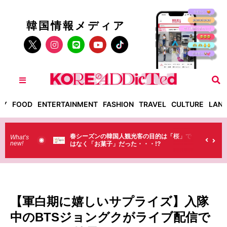
韓国情報メディア
TY
FOOD
ENTERTAINMENT
FASHION
TRAVEL
CULTURE
LAN
春シーズンの韓国人観光客の目的は「桜」で
韓国の小学校がすごす
What’s
new!
はなく「お菓子」だった・・・!?
てみて驚いたこと
【軍白期に嬉しいサプライズ】入隊
中のBTSジョングクがライブ配信で