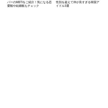
バーのMBTIをご紹介！気になる恋
性別を超えて仲が良すぎる韓国ア
愛観や結婚観もチェック
イドル3選