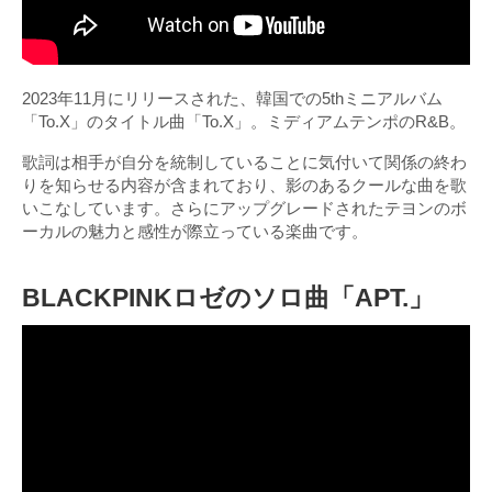
2023年11月にリリースされた、韓国での5thミニアルバム
「To.X」のタイトル曲「To.X」。ミディアムテンポのR&B。
歌詞は相手が自分を統制していることに気付いて関係の終わ
りを知らせる内容が含まれており、影のあるクールな曲を歌
いこなしています。さらにアップグレードされたテヨンのボ
ーカルの魅力と感性が際立っている楽曲です。
BLACKPINKロゼのソロ曲「APT.」