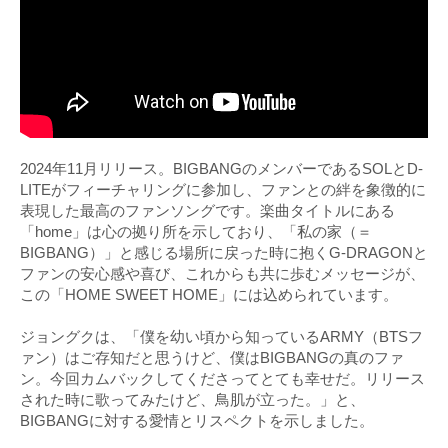
2024年11月リリース。BIGBANGのメンバーであるSOLとD-
LITEがフィーチャリングに参加し、ファンとの絆を象徴的に
表現した最高のファンソングです。楽曲タイトルにある
「home」は心の拠り所を示しており、「私の家（＝
BIGBANG）」と感じる場所に戻った時に抱くG-DRAGONと
ファンの安心感や喜び、これからも共に歩むメッセージが、
この「HOME SWEET HOME」には込められています。
ジョングクは、「僕を幼い頃から知っているARMY（BTSフ
ァン）はご存知だと思うけど、僕はBIGBANGの真のファ
ン。今回カムバックしてくださってとても幸せだ。リリース
された時に歌ってみたけど、鳥肌が立った。」と、
BIGBANGに対する愛情とリスペクトを示しました。