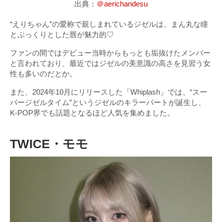
出典：
＠aerichandesu
“えりちゃん”の愛称で親しまれているジゼルは、まん丸な瞳
とぷっくりとした唇が魅力的♡
ファンの間ではデビュー当時からもっとも垢抜けたメンバー
と言われており、最近ではジゼルの美意識の高さを見習う女
性も多いのだとか。
また、2024年10月にリリースした「Whiplash」では、“スー
パージゼルタイム”というジゼルのキラーパートが誕生し、
K-POP界でも話題となるほど人気を集めました。
TWICE・モモ