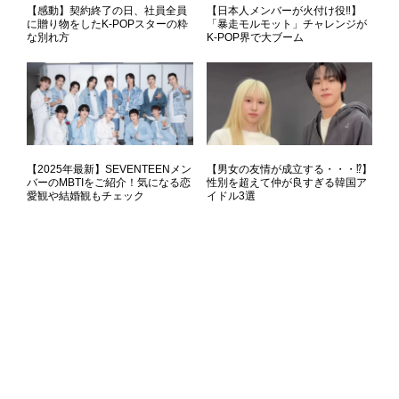
【感動】契約終了の日、社員全員
【日本人メンバーが火付け役‼】
に贈り物をしたK-POPスターの粋
「暴走モルモット」チャレンジが
な別れ方
K-POP界で大ブーム
【2025年最新】SEVENTEENメン
【男女の友情が成立する・・・⁉】
バーのMBTIをご紹介！気になる恋
性別を超えて仲が良すぎる韓国ア
愛観や結婚観もチェック
イドル3選