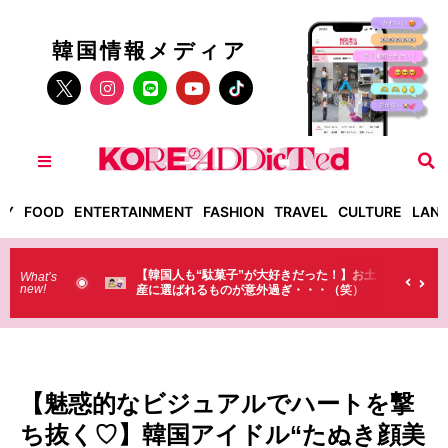
韓国情報メディア
TY
FOOD
ENTERTAINMENT
FASHION
TRAVEL
CULTURE
LAN
った！】お土
【そんなものまで買っていくの？】日本のド
What’s
new!
・・（笑）
ラストで韓国人が買うものがちょっと…
（笑）
【魅惑的なビジュアルでハートを撃
ち抜く♡】韓国アイドル“たぬき顔美