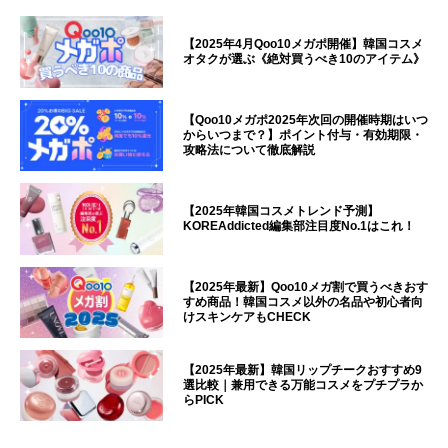
【2025年4月Qoo10メガポ開催】韓国コスメ
オタクが選ぶ《絶対買うべき10のアイテム》
【Qoo10メガポ2025年次回の開催時期はいつ
からいつまで？】ポイント付与・有効期限・
攻略法について徹底解説
【2025年韓国コスメトレンド予測】
KOREAddicted編集部注目度No.1はこれ！
【2025年最新】Qoo10メガ割で買うべきおす
すめ商品！韓国コスメ以外の名品や初心者向
けスキンケアもCHECK
【2025年最新】韓国リップチークおすすめ9
選比較｜兼用できる万能コスメをプチプラか
らPICK