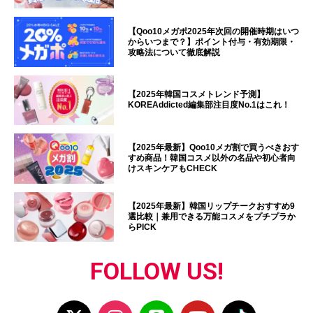
【Qoo10メガポ2025年次回の開催時期はいつ
からいつまで？】ポイント付与・有効期限・
攻略法について徹底解説
【2025年韓国コスメトレンド予測】
KOREAddicted編集部注目度No.1はこれ！
【2025年最新】Qoo10メガ割で買うべきおす
すめ商品！韓国コスメ以外の名品や初心者向
けスキンケアもCHECK
【2025年最新】韓国リップチークおすすめ9
選比較｜兼用できる万能コスメをプチプラか
らPICK
FOLLOW US!