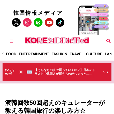
韓国情報メディア
TY
FOOD
ENTERTAINMENT
FASHION
TRAVEL
CULTURE
LAN
た！】お土
【そんなものまで買っていくの？】日本のド
「こ
What’s
new!
（笑）
ラストで韓国人が買うものがちょっと…
料が
（笑）
味料
渡韓回数50回超えのキュレーターが
教える韓国旅行の楽しみ方☆