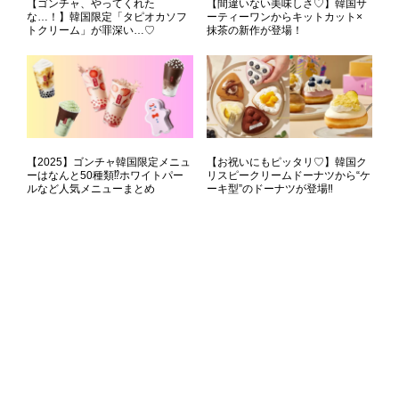
【ゴンチャ、やってくれた
【間違いない美味しさ♡】韓国サ
な…！】韓国限定「タピオカソフ
ーティーワンからキットカット×
トクリーム」が罪深い…♡
抹茶の新作が登場！
【2025】ゴンチャ韓国限定メニュ
【お祝いにもピッタリ♡】韓国ク
ーはなんと50種類⁉ホワイトパー
リスピークリームドーナツから“ケ
ルなど人気メニューまとめ
ーキ型”のドーナツが登場‼