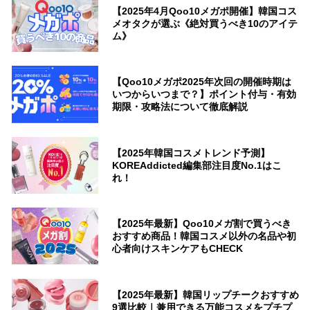
【2025年4月Qoo10メガポ開催】韓国コス
メオタクが選ぶ《絶対買うべき10のアイテ
ム》
【Qoo10メガポ2025年次回の開催時期は
いつからいつまで？】ポイント付与・有効
期限・攻略法について徹底解説
【2025年韓国コスメトレンド予測】
KOREAddicted編集部注目度No.1はこ
れ！
【2025年最新】Qoo10メガ割で買うべき
おすすめ商品！韓国コスメ以外の名品や初
心者向けスキンケアもCHECK
【2025年最新】韓国リップチークおすすめ
9選比較｜兼用できる万能コスメをプチプ