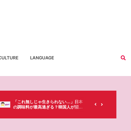
CULTURE
LANGUAGE
【韓国にもあるのに…】なぜ日本のセ
春シーズ
ブンイレブンが韓国人に人気なの？
「桜」で
た・・・!