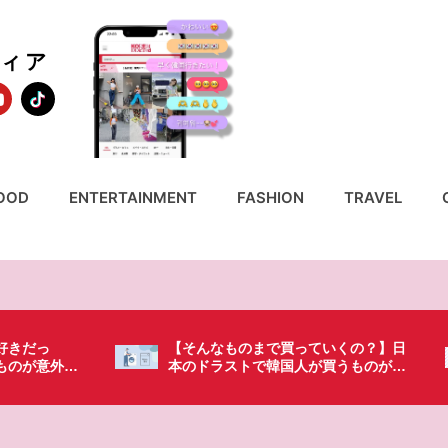
ディア
OOD
ENTERTAINMENT
FASHION
TRAVEL
いくの？】日
「これ無しじゃ生きられない…」日本
買うものがち
の調味料が最高過ぎる？韓国人が沼っ
てしまった調味料とは・・・