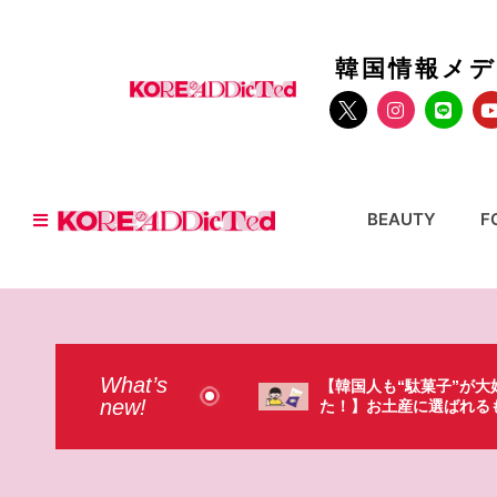
韓国情報メ
BEAUTY
F
What’s
人も“駄菓子”が大好きだっ
【そんなものまで買って
new!
お土産に選ばれるものが意外過
本のドラストで韓国人が
・（笑）
ょっと…（笑）