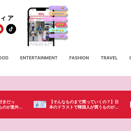
ディア
OOD
ENTERTAINMENT
FASHION
TRAVEL
いくの？】日
「これ無しじゃ生きられない…」日本
買うものがち
の調味料が最高過ぎる？韓国人が沼っ
てしまった調味料とは・・・