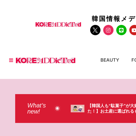
韓国情報メ
BEAUTY
F
What’s
人も“駄菓子”が大好きだっ
【そんなものまで買って
new!
お土産に選ばれるものが意外過
本のドラストで韓国人が
・（笑）
ょっと…（笑）