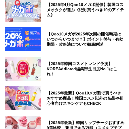
【2025年4月Qoo10メガポ開催】韓国コス
メオタクが選ぶ《絶対買うべき10のアイテ
ム》
【Qoo10メガポ2025年次回の開催時期は
いつからいつまで？】ポイント付与・有効
期限・攻略法について徹底解説
【2025年韓国コスメトレンド予測】
KOREAddicted編集部注目度No.1はこ
れ！
【2025年最新】Qoo10メガ割で買うべき
おすすめ商品！韓国コスメ以外の名品や初
心者向けスキンケアもCHECK
【2025年最新】韓国リップチークおすすめ
9選比較｜兼用できる万能コスメをプチプ