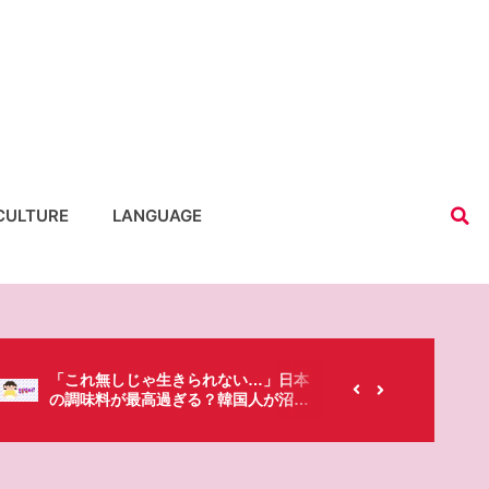
CULTURE
LANGUAGE
【韓国にもあるのに…】なぜ日本のセ
春シーズ
ブンイレブンが韓国人に人気なの？
「桜」で
た・・・!