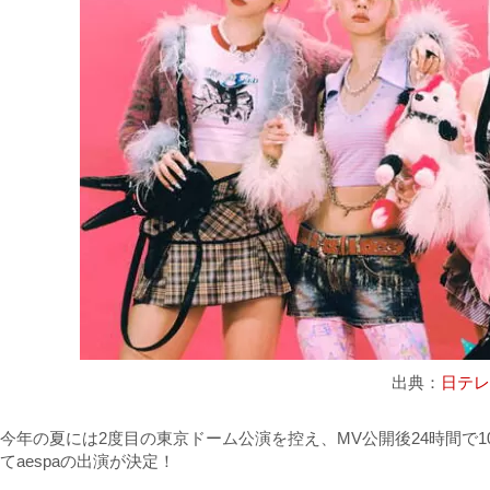
出典：
日テ
今年の夏には2度目の東京ドーム公演を控え、MV公開後24時間で
てaespaの出演が決定！