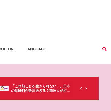
CULTURE
LANGUAGE
【韓国にもあるのに…】なぜ日本のセ
春シーズ
ブンイレブンが韓国人に人気なの？
「桜」で
た・・・!