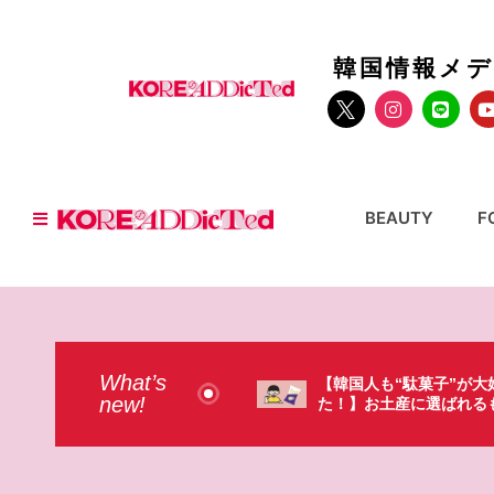
韓国情報メ
BEAUTY
F
What’s
人も“駄菓子”が大好きだっ
【そんなものまで買って
new!
お土産に選ばれるものが意外過
本のドラストで韓国人が
・（笑）
ょっと…（笑）