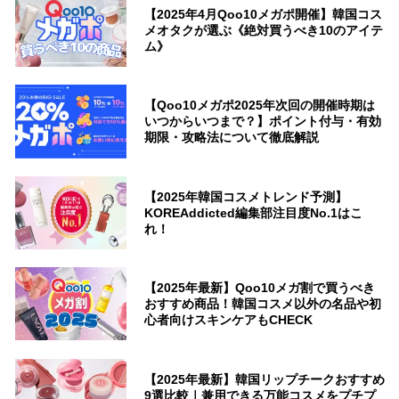
【2025年4月Qoo10メガポ開催】韓国コス
メオタクが選ぶ《絶対買うべき10のアイテ
ム》
【Qoo10メガポ2025年次回の開催時期は
いつからいつまで？】ポイント付与・有効
期限・攻略法について徹底解説
【2025年韓国コスメトレンド予測】
KOREAddicted編集部注目度No.1はこ
れ！
【2025年最新】Qoo10メガ割で買うべき
おすすめ商品！韓国コスメ以外の名品や初
心者向けスキンケアもCHECK
【2025年最新】韓国リップチークおすすめ
9選比較｜兼用できる万能コスメをプチプ