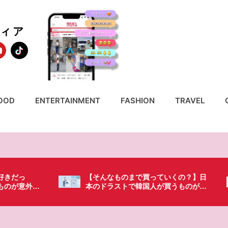
ディア
OOD
ENTERTAINMENT
FASHION
TRAVEL
いくの？】日
「これ無しじゃ生きられない…」日本
買うものがち
の調味料が最高過ぎる？韓国人が沼っ
てしまった調味料とは・・・