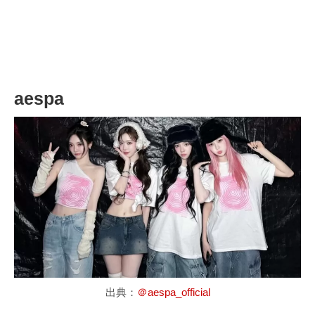
aespa
出典：
＠aespa_official