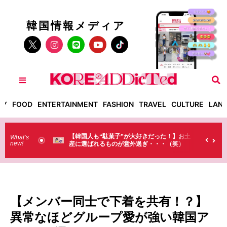
韓国情報メディア
TY
FOOD
ENTERTAINMENT
FASHION
TRAVEL
CULTURE
LAN
”が大好きだった！】お土
【そんなものまで買っていくの？】日本のド
What’s
new!
が意外過ぎ・・・（笑）
ラストで韓国人が買うものがちょっと…
（笑）
【メンバー同士で下着を共有！？】
異常なほどグループ愛が強い韓国ア